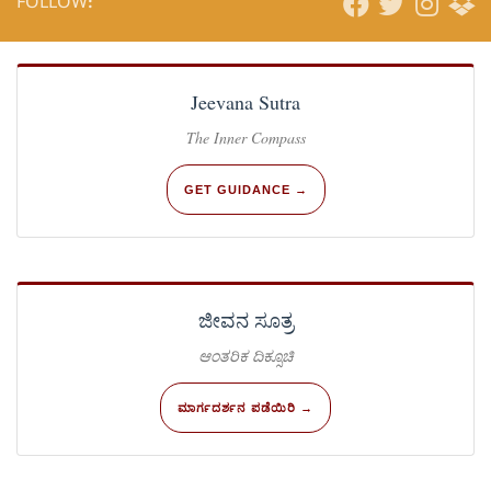
FOLLOW:
Jeevana Sutra
The Inner Compass
GET GUIDANCE →
ಜೀವನ ಸೂತ್ರ
ಆಂತರಿಕ ದಿಕ್ಸೂಚಿ
ಮಾರ್ಗದರ್ಶನ ಪಡೆಯಿರಿ →