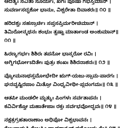
ಆದಿತ್ಯಃ ಸವಿತಾ ಸೂರ್ಯಃ, ಖಗಃ ಪೂಷಾ ಗಭಸ್ತಿಮಾನ್ ।
ಸುವರ್ಣಸದೃಶೋ ಭಾನುಃ, ವಿಶ್ವರೇತಾ ದಿವಾಕರಃ॥ ೧೦ ॥
ಹರಿದಶ್ವಃ ಸಹಸ್ರಾರ್ಚಿಃ ಸಪ್ತಸಪ್ತಿರ್ಮರೀಚಿಮಾನ್ ।
ತಿಮಿರೋನ್ಮಥನಃ ಶಂಭುಃ ತ್ವಷ್ಟಾ ಮಾರ್ತಾಂಡ ಅಂಶುಮಾನ್॥
೧೧ ॥
ಹಿರಣ್ಯಗರ್ಭಃ ಶಿಶಿರಃ ತಪನೋ ಭಾಸ್ಕರೋ ರವಿಃ ।
ಅಗ್ನಿಗರ್ಭೋಽದಿತೇಃ ಪುತ್ರಃ ಶಂಖಃ ಶಿಶಿರನಾಶನಃ॥ ೧೨ ॥
ವ್ಯೋಮನಾಥಸ್ತಮೋಭೇದೀ ಋಗ್-ಯಜು-ಸ್ಸಾಮ-ಪಾರಗಃ ।
ಘನವೃಷ್ಟಿರಪಾಂ ಮಿತ್ರೋ ವಿಂಧ್ಯವೀಥೀ-ಪ್ಲವಂಗಮಃ॥ ೧೩ ॥
ಆತಪೀ ಮಂಡಲೀ ಮೃತ್ಯುಃ ಪಿಂಗಳಃ ಸರ್ವತಾಪನಃ ।
ಕವಿರ್ವಿಶ್ವೋ ಮಹಾತೇಜಾಃ ರಕ್ತಃ ಸರ್ವಭವೋದ್ಭವಃ॥ ೧೪ ॥
ನಕ್ಷತ್ರಗ್ರಹತಾರಾಣಾಂ ಅಧಿಪೋ ವಿಶ್ವಭಾವನಃ ।