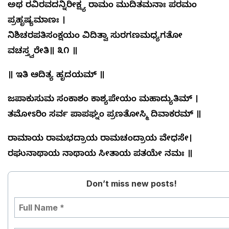
ಅಥ ರವಿರವದನ್ನಿರೀಕ್ಷ್ಯ ರಾಮಂ ಮುದಿತಮನಾಃ ಪರಮಂ
ಪ್ರಹೃಷ್ಯಮಾಣಃ ।
ನಿಶಿಚರಪತಿಸಂಕ್ಷಯಂ ವಿದಿತ್ವಾ ಸುರಗಣಮಧ್ಯಗತೋ
ವಚಸ್ತ್ವರೇತಿ॥ ೩೧ ॥
॥ ಇತಿ ಆದಿತ್ಯ ಹೃದಯಮ್ ॥
ಜಪಾಕುಸುಮ ಸಂಕಾಶಂ ಕಾಶ್ಯಪೇಯಂ ಮಹಾದ್ಯುತಿಮ್ ।
ತಮೋಽರಿಂ ಸರ್ವ ಪಾಪಘ್ನಂ ಪ್ರಣತೋಸ್ಮಿ ದಿವಾಕರಮ್ ॥
ರಾಮಾಯ ರಾಮಭದ್ರಾಯ ರಾಮಚಂದ್ರಾಯ ವೇಧಸೇ।
ರಘುನಾಥಾಯ ನಾಥಾಯ ಸೀತಾಯ ಪತಯೇ ನಮಃ ॥
Don’t miss new posts!