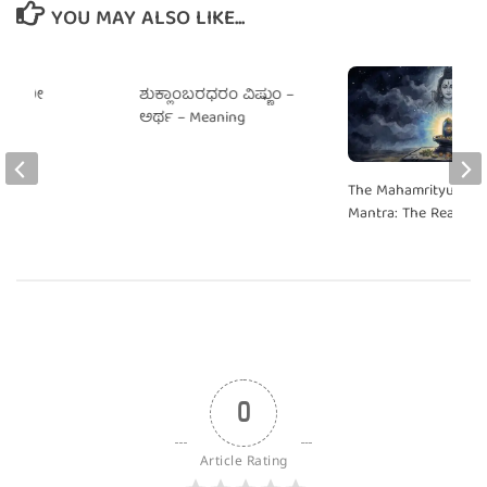
YOU MAY ALSO LIKE...
 ಲಹರೀ
ಶುಕ್ಲಾಂಬರಧರಂ ವಿಷ್ಣುಂ –
)
ಅರ್ಥ – Meaning
The Mahamrityunjay
Mantra: The Real Me
0
Article Rating