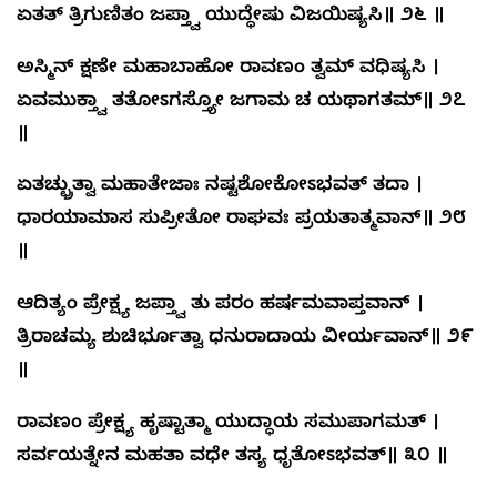
ಏತತ್ ತ್ರಿಗುಣಿತಂ ಜಪ್ತ್ವಾ ಯುದ್ಧೇಷು ವಿಜಯಿಷ್ಯಸಿ॥ ೨೬ ॥
ಅಸ್ಮಿನ್ ಕ್ಷಣೇ ಮಹಾಬಾಹೋ ರಾವಣಂ ತ್ವಮ್ ವಧಿಷ್ಯಸಿ ।
ಏವಮುಕ್ತ್ವಾ ತತೋಽಗಸ್ತ್ಯೋ ಜಗಾಮ ಚ ಯಥಾಗತಮ್॥ ೨೭
॥
ಏತಚ್ಛ್ರುತ್ವಾ ಮಹಾತೇಜಾಃ ನಷ್ಟಶೋಕೋಽಭವತ್ ತದಾ ।
ಧಾರಯಾಮಾಸ ಸುಪ್ರೀತೋ ರಾಘವಃ ಪ್ರಯತಾತ್ಮವಾನ್॥ ೨೮
॥
ಆದಿತ್ಯಂ ಪ್ರೇಕ್ಷ್ಯ ಜಪ್ತ್ವಾ ತು ಪರಂ ಹರ್ಷಮವಾಪ್ತವಾನ್ ।
ತ್ರಿರಾಚಮ್ಯ ಶುಚಿರ್ಭೂತ್ವಾ ಧನುರಾದಾಯ ವೀರ್ಯವಾನ್॥ ೨೯
॥
ರಾವಣಂ ಪ್ರೇಕ್ಷ್ಯ ಹೃಷ್ಟಾತ್ಮಾ ಯುದ್ಧಾಯ ಸಮುಪಾಗಮತ್ ।
ಸರ್ವಯತ್ನೇನ ಮಹತಾ ವಧೇ ತಸ್ಯ ಧೃತೋಽಭವತ್॥ ೩೦ ॥