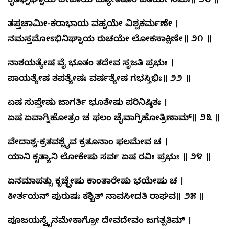
ಕೃತಘ್ನಘ್ನಾಯ ದೇವಾಯ ಜ್ಯೋತಿಷಾಂ ಪತಯೇ ನಮಃ॥ ೨೦ ॥
ತಪ್ತಚಾಮೀ-ಕರಾಭಾಯ ವಹ್ನಯೇ ವಿಶ್ವಕರ್ಮಣೇ ।
ನಮಸ್ತಮೋಽಭಿನಿಘ್ನಾಯ ರುಚಯೇ ಲೋಕಸಾಕ್ಷಿಣೇ॥ ೨೧ ॥
ನಾಶಯತ್ಯೇಷ ವೈ ಭೂತಂ ತದೇವ ಸೃಜತಿ ಪ್ರಭುಃ ।
ಪಾಯತ್ಯೇಷ ತಪತ್ಯೇಷಃ ವರ್ಷತ್ಯೇಷ ಗಭಸ್ತಿಭಿಃ॥ ೨೨ ॥
ಏಷ ಸುಪ್ತೇಷು ಜಾಗರ್ತಿ ಭೂತೇಷು ಪರಿನಿಷ್ಠಿತಃ ।
ಏಷ ಏವಾಗ್ನಿಹೋತ್ರಂ ಚ ಫಲಂ ಚೈವಾಗ್ನಿಹೋತ್ರಿಣಾಮ್॥ ೨೩ ॥
ವೇದಾಶ್ಚ-ಕ್ರತವಶ್ಚೈವ ಕ್ರತೂನಾಂ ಫಲಮೇವ ಚ ।
ಯಾನಿ ಕೃತ್ಯಾನಿ ಲೋಕೇಷು ಸರ್ವ ಏಷ ರವಿಃ ಪ್ರಭುಃ ॥ ೨೪ ॥
ಏನಮಾಪತ್ಸು ಕೃಚ್ಛ್ರೇಷು ಕಾಂತಾರೇಷು ಭಯೇಷು ಚ ।
ಕೀರ್ತಯನ್ ಪುರುಷಃ ಕಶ್ಚಿತ್ ನಾವಸೀದತಿ ರಾಘವ॥ ೨೫ ॥
ಪೂಜಯಸ್ವೈನಮೇಕಾಗ್ರೋ ದೇವದೇವಂ ಜಗತ್ಪತಿಮ್ ।