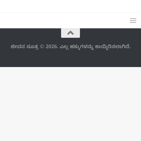
ಜೀವನ ಸೂತ್ರ © 2026. ಎಲ್ಲ ಹಕ್ಕುಗಳನ್ನು ಕಾಯ್ದಿರಿಸಲಾಗಿದೆ.