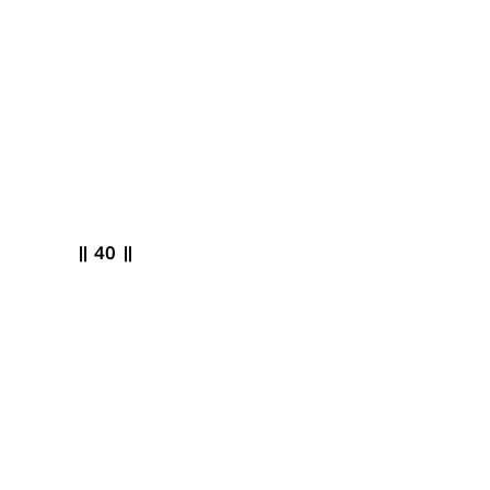
ಃ ॥ 40 ॥