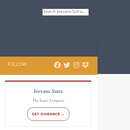
Search
FOLLOW:
Jeevana Sutra
The Inner Compass
GET GUIDANCE →