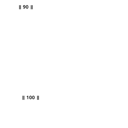
॥
90
॥
॥ 100 ॥