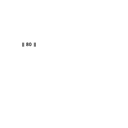
ಃ ॥ 80 ॥