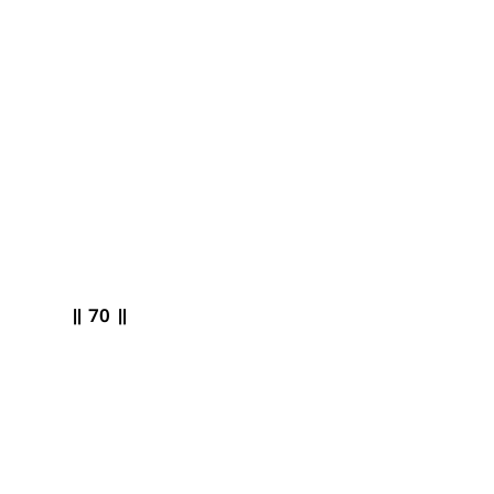
॥
70
॥