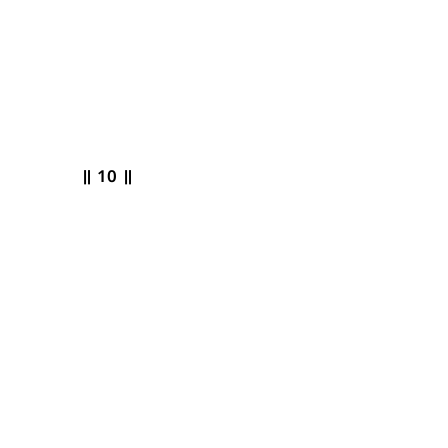
ನಮಃ ॥
10
॥