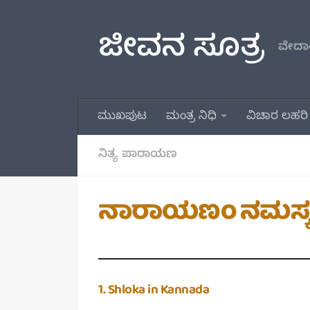
Skip to content
ಜೀವನ ಸೂತ್ರ
ವೇದಾಂ
ಮುಖಪುಟ
ಮಂತ್ರ ನಿಧಿ
ವಿಚಾರ ಲಹರಿ
ನಿತ್ಯ ಪಾರಾಯಣ
ನಾರಾಯಣಂ ನಮಸ್ಕೃತ್
1. Shloka in Kannada