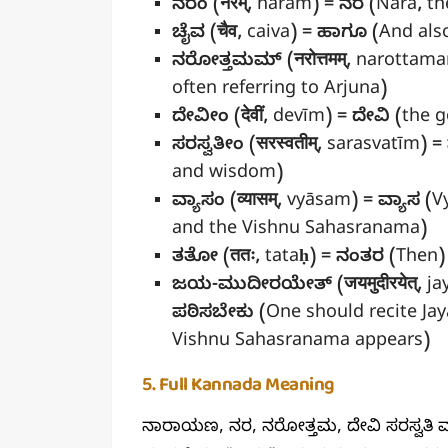
ನರಂ
(नरम्, naram) =
ನರ
(Nara, th
ಚೈವ
(चैव, caiva) =
ಹಾಗೂ
(And als
ನರೋತ್ತಮಮ್
(नरोत्तमम्, narotta
often referring to Arjuna)
ದೇವೀಂ
(देवीं, devīm) =
ದೇವಿ
(the g
ಸರಸ್ವತೀಂ
(सरस्वतीम्, sarasvatīm) =
and wisdom)
ವ್ಯಾಸಂ
(व्यासम्, vyāsam) =
ವ್ಯಾಸ
(V
and the Vishnu Sahasranama)
ತತೋ
(ततः, tataḥ) =
ನಂತರ
(Then)
ಜಯ-ಮುದೀರಯೇತ್
(जयमुदीरयेत्, 
ಪಠಿಸಬೇಕು
(One should recite Ja
Vishnu Sahasranama appears)
5. Full Kannada Meaning
ನಾರಾಯಣ, ನರ, ನರೋತ್ತಮ, ದೇವಿ ಸರಸ್ವತಿ ಮತ