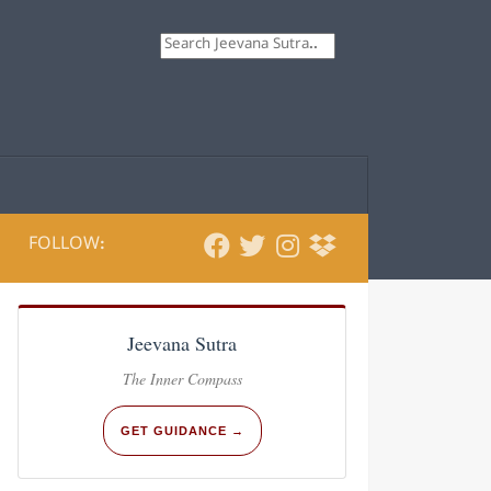
Search
FOLLOW:
Jeevana Sutra
The Inner Compass
GET GUIDANCE →