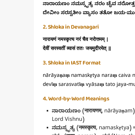
ನಾರಾಯಣಂ ನಮಸ್ಕೃತ್ಯ ನರಂ ಚೈವ ನರೋತ್
ದೇವೀಂ ಸರಸ್ವತೀಂ ವ್ಯಾಸಂ ತತೋ ಜಯ-
2. Shloka in Devanagari
नारायणं नमस्कृत्य नरं चैव नरोत्तमम् ।
देवीं सरस्वतीं व्यासं ततः जयमुदीरयेत् ॥
3. Shloka in IAST Format
nārāyaṇaṃ namaskṛtya naraṃ caiva 
devīṃ sarasvatīṃ vyāsaṃ tato jaya-mu
4. Word-by-Word Meanings
ನಾರಾಯಣಂ
(नारायणम्, nārāyaṇam
Lord Vishnu)
ನಮಸ್ಕೃತ್ಯ
(नमस्कृत्य, namaskṛtya) 