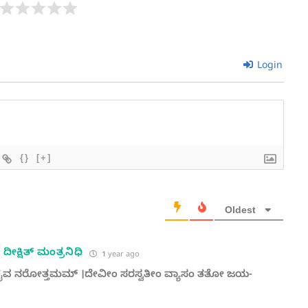
Login
{}
[+]
Oldest
 ದೀಕ್ಷಿತ್ ಮಂತ್ರನಿಧಿ
1 year ago
ಚೈವ ನರೋತ್ತಮಮ್ ।ದೇವೀಂ ಸರಸ್ವತೀಂ ವ್ಯಾಸಂ ತತೋ ಜಯ-