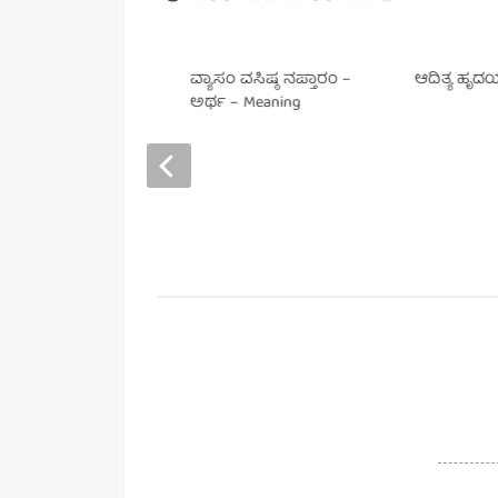
ದರ್ಯ ಲಹರೀ ಶ್ಲೋಕ 2 –
ವ್ಯಾಸಂ ವಸಿಷ್ಠ ನಪ್ತಾರಂ –
ಆದಿತ್ಯ ಹೃ
ಥ
ಅರ್ಥ – Meaning