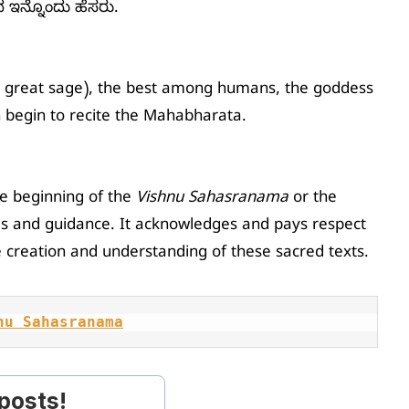
ಇನ್ನೊಂದು ಹೆಸರು.
 great sage), the best among humans, the goddess
 begin to recite the Mahabharata.
the beginning of the
Vishnu Sahasranama
or the
gs and guidance. It acknowledges and pays respect
he creation and understanding of these sacred texts.
nu Sahasranama
posts!