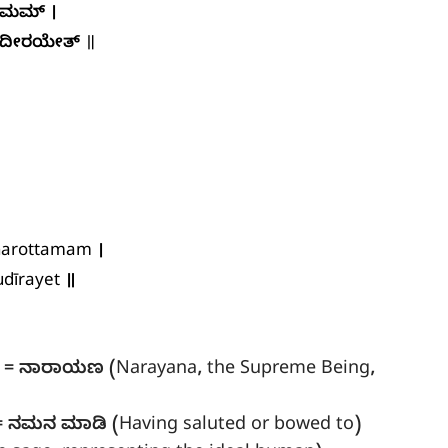
ತಮಮ್ ।
ಮುದೀರಯೇತ್
॥
narottamam ।
dīrayet ॥
) =
ನಾರಾಯಣ
(Narayana, the Supreme Being,
=
ನಮನ ಮಾಡಿ
(Having saluted or bowed to)