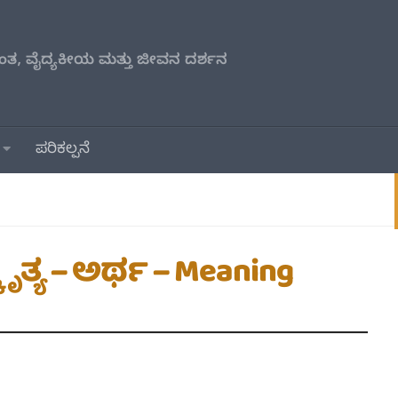
ತ, ವೈದ್ಯಕೀಯ ಮತ್ತು ಜೀವನ ದರ್ಶನ
ಪರಿಕಲ್ಪನೆ
ಯ – ಅರ್ಥ – Meaning